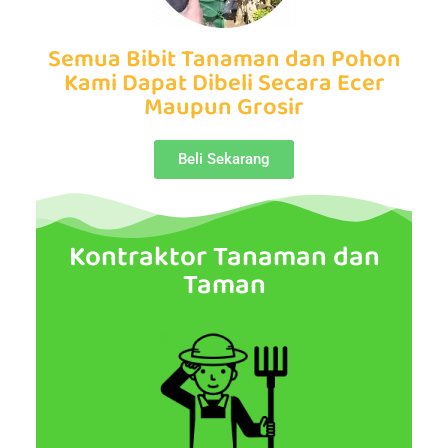
Semua Bibit Tanaman dan Pohon
Kami Dapat Dibeli Secara Ecer
Maupun Grosir
Beli Sekarang
Kontraktor Tanaman dan
Taman