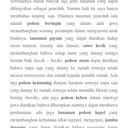
Sebenarnya masih banyak lagi jenis tanaman yang dapat
difungsikan sebagai peneduh. Namun kali ini saya hanya
membahas tanjung saja. Diantara tanaman peneduh lain
pohon beringin
adalah
yang dalam adat jawa
melambangkan seorang pemimpin dalam mengayomi anak
tanaman gayam
buahnya,
yang dapat diartikan hidup
sawo kecik
ayem tentrem (tenang dan damai),
yang
melambangkan bahwa setiap tamu yang datang semiga
pohon asem
berniat baik (kecik – becik),
dapat diartikan
bahwa siapa saja yang datang ke rumah semoga selalu
mesem (tersenyum) dan ramah kepada pemilik rumah. Ada
pohon kemuning
lagi
dengan harapan semoga siapa saja
yang datang ke rumah semoga selalu memiliki fikiran yang
pohon keben
bening (bersih), ada juga
dalam mitologi
jawa diartikan bahwa diharapkan nantinya dapat membawa
tanaman pohon kepel
perdamaian, ada juga
yang
jambu
melambangkan kebulatan tekat (ngepel, mengepal),
dersono
yang dapat diartikan bahwa seseorang harus