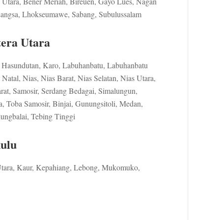
Utara, Bener Meriah, Bireuen, Gayo Lues, Nagan
 Langsa, Lhokseumawe, Sabang, Subulussalam
tera Utara
g Hasundutan, Karo, Labuhanbatu, Labuhanbatu
Natal, Nias, Nias Barat, Nias Selatan, Nias Utara,
at, Samosir, Serdang Bedagai, Simalungun,
a, Toba Samosir, Binjai, Gunungsitoli, Medan,
ungbalai, Tebing Tinggi
kulu
Utara, Kaur, Kepahiang, Lebong, Mukomuko,