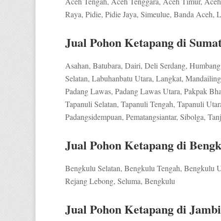
Aceh Tengah, Aceh Tenggara, Aceh Timur, Aceh 
Raya, Pidie, Pidie Jaya, Simeulue, Banda Aceh,
Jual Pohon Ketapang di Suma
Asahan, Batubara, Dairi, Deli Serdang, Humban
Selatan, Labuhanbatu Utara, Langkat, Mandailing 
Padang Lawas, Padang Lawas Utara, Pakpak Bhar
Tapanuli Selatan, Tapanuli Tengah, Tapanuli Utar
Padangsidempuan, Pematangsiantar, Sibolga, Tanj
Jual Pohon Ketapang di Beng
Bengkulu Selatan, Bengkulu Tengah, Bengkulu 
Rejang Lebong, Seluma, Bengkulu
Jual Pohon Ketapang di Jambi