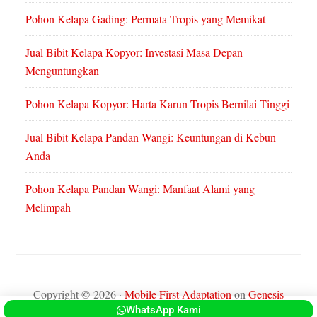
Pohon Kelapa Gading: Permata Tropis yang Memikat
Jual Bibit Kelapa Kopyor: Investasi Masa Depan
Menguntungkan
Pohon Kelapa Kopyor: Harta Karun Tropis Bernilai Tinggi
Jual Bibit Kelapa Pandan Wangi: Keuntungan di Kebun
Anda
Pohon Kelapa Pandan Wangi: Manfaat Alami yang
Melimpah
Copyright © 2026 ·
Mobile First Adaptation
on
Genesis
WhatsApp Kami
Framework
·
WordPress
·
Log in