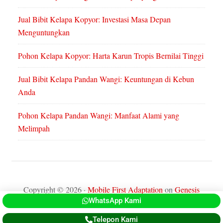
Jual Bibit Kelapa Kopyor: Investasi Masa Depan
Menguntungkan
Pohon Kelapa Kopyor: Harta Karun Tropis Bernilai Tinggi
Jual Bibit Kelapa Pandan Wangi: Keuntungan di Kebun
Anda
Pohon Kelapa Pandan Wangi: Manfaat Alami yang
Melimpah
Copyright © 2026 ·
Mobile First Adaptation
on
Genesis
WhatsApp Kami
Framework
·
WordPress
·
Log in
Telepon Kami