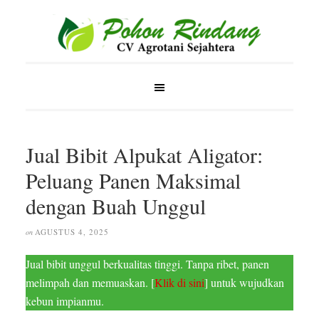
Jual Bibit Alpukat Aligator:
Peluang Panen Maksimal
dengan Buah Unggul
AGUSTUS 4, 2025
on
Jual bibit unggul berkualitas tinggi. Tanpa ribet, panen
melimpah dan memuaskan. [
Klik di sini
] untuk wujudkan
kebun impianmu.