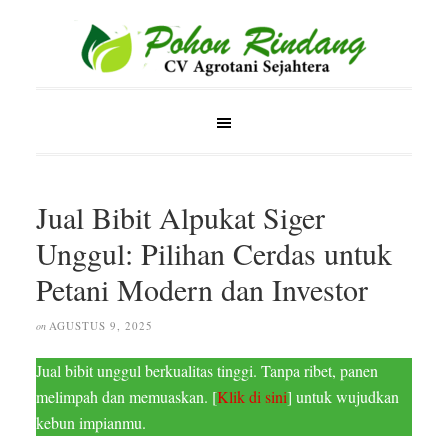
Jual Bibit Alpukat Siger
Unggul: Pilihan Cerdas untuk
Petani Modern dan Investor
AGUSTUS 9, 2025
on
Jual bibit unggul berkualitas tinggi. Tanpa ribet, panen
melimpah dan memuaskan. [
Klik di sini
] untuk wujudkan
kebun impianmu.