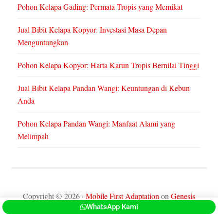
Pohon Kelapa Gading: Permata Tropis yang Memikat
Jual Bibit Kelapa Kopyor: Investasi Masa Depan
Menguntungkan
Pohon Kelapa Kopyor: Harta Karun Tropis Bernilai Tinggi
Jual Bibit Kelapa Pandan Wangi: Keuntungan di Kebun
Anda
Pohon Kelapa Pandan Wangi: Manfaat Alami yang
Melimpah
Copyright © 2026 ·
Mobile First Adaptation
on
Genesis
WhatsApp Kami
Framework
·
WordPress
·
Log in