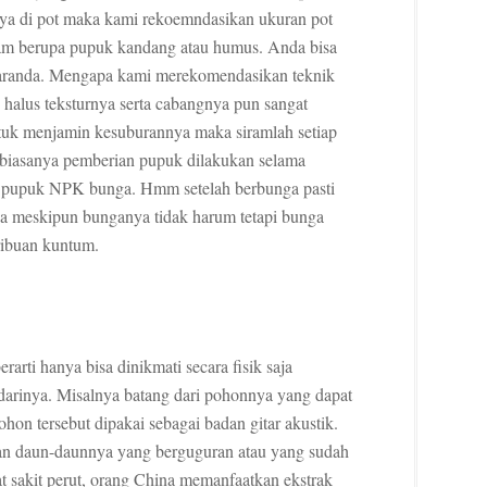
ya di pot maka kami rekoemndasikan ukuran pot
am berupa pupuk kandang atau humus. Anda bisa
caranda. Mengapa kami merekomendasikan teknik
 halus teksturnya serta cabangnya pun sangat
ntuk menjamin kesuburannya maka siramlah setiap
n, biasanya pemberian pupuk dilakukan selama
n pupuk NPK bunga. Hmm setelah berbunga pasti
ya meskipun bunganya tidak harum tetapi bunga
ribuan kuntum.
ti hanya bisa dinikmati secara fisik saja
darinya. Misalnya batang dari pohonnya yang dapat
hon tersebut dipakai sebagai badan gitar akustik.
an daun-daunnya yang berguguran atau yang sudah
at sakit perut, orang China memanfaatkan ekstrak