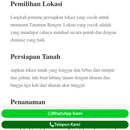
Pemilihan Lokasi
Langkah pertama persiapkan lokasi yang cocok untuk
menanam Tanaman Bungur. Lokasi yang cocok adalah
yang mendapat cahaya matahari secara penuh dan dengan
drainase yang baik.
Persiapan Tanah
siapkan lokasi tanah yang longgar dan bebas dari rumput
dan gulma, lalu buat lubang tanam dengan ukuran dua
hingga tiga kali dari ukuran akar tunggal.
Penanaman
WhatsApp Kami
Letakkan pohon bungur ke dalam lubang yang sudah
dipersiapkan tadi dengan hati-hati, pastikan akar sudah
Telepon Kami