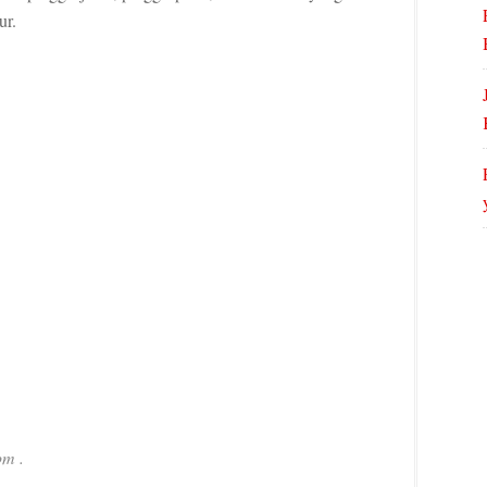
ur.
om .