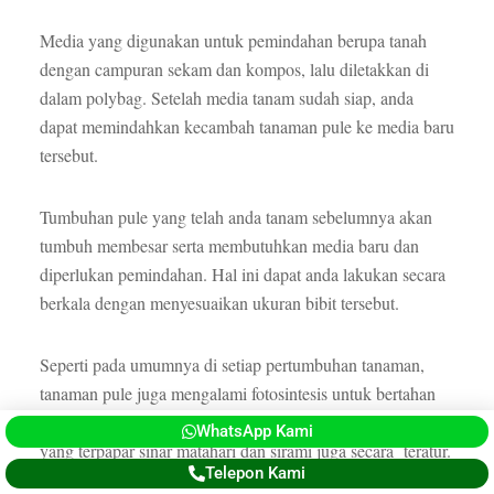
Media yang digunakan untuk pemindahan berupa tanah
dengan campuran sekam dan kompos, lalu diletakkan di
dalam polybag. Setelah media tanam sudah siap, anda
dapat memindahkan kecambah tanaman pule ke media baru
tersebut.
Tumbuhan pule yang telah anda tanam sebelumnya akan
tumbuh membesar serta membutuhkan media baru dan
diperlukan pemindahan. Hal ini dapat anda lakukan secara
berkala dengan menyesuaikan ukuran bibit tersebut.
Seperti pada umumnya di setiap pertumbuhan tanaman,
tanaman pule juga mengalami fotosintesis untuk bertahan
hidup. Jadi kita perlu menempatkan tanaman pule tersebut
WhatsApp Kami
yang terpapar sinar matahari dan sirami juga secara teratur.
Telepon Kami