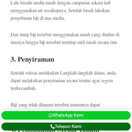
Lalu basahi media tanah dengan campuran sekam tadi
menggunakan air secukupnya. Setelah basah lakukan
penyebaran biji di atas media.
Dan tutup biji tersebut menggunakan tanah yang ditabur di
atasnya hingga biji tersebut tertutup oleh tanah secara rata
3. Penyiraman
Setelah selesai melakukan Langkah-langkah diatas, anda
dapat melakukan penyiraman secara teratur agar segera
berkecambah.
Biji yang telah ditanam tersebut umumnya dapat
berkecambah setelah 2 bulan kedepan.
WhatsApp Kami
Telepon Kami
4. Pemindahan Media Tanam