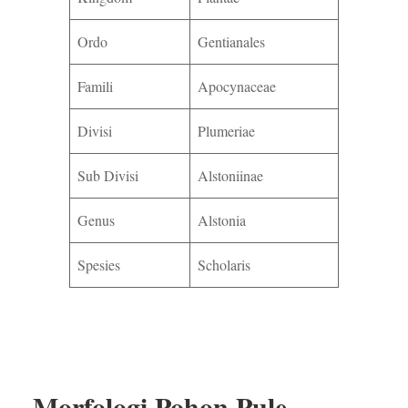
Ordo
Gentianales
Famili
Apocynaceae
Divisi
Plumeriae
Sub Divisi
Alstoniinae
Genus
Alstonia
Spesies
Scholaris
Morfologi Pohon Pule