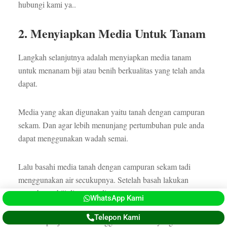
hubungi kami ya..
2. Menyiapkan Media Untuk Tanam
Langkah selanjutnya adalah menyiapkan media tanam
untuk menanam biji atau benih berkualitas yang telah anda
dapat.
Media yang akan digunakan yaitu tanah dengan campuran
sekam. Dan agar lebih menunjang pertumbuhan pule anda
dapat menggunakan wadah semai.
Lalu basahi media tanah dengan campuran sekam tadi
menggunakan air secukupnya. Setelah basah lakukan
penyebaran biji di atas media.
WhatsApp Kami
Telepon Kami
Dan tutup biji tersebut menggunakan tanah yang ditabur di