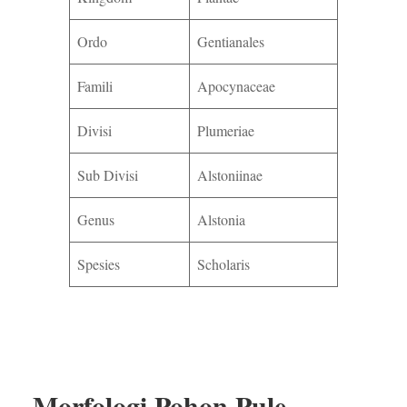
Ordo
Gentianales
Famili
Apocynaceae
Divisi
Plumeriae
Sub Divisi
Alstoniinae
Genus
Alstonia
Spesies
Scholaris
Morfologi Pohon Pule