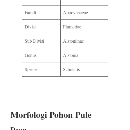
Famili
Apocynaceae
Divisi
Plumeriae
Sub Divisi
Alstoniinae
Genus
Alstonia
Spesies
Scholaris
Morfologi Pohon Pule
Daun