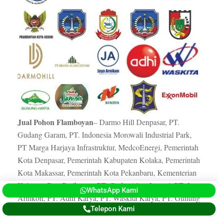
Jual Pohon Flamboyan
– Darmo Hill Denpasar, PT.
Gudang Garam, PT. Indonesia Morowali Industrial Park,
PT Marga Harjaya Infrastruktur, MedcoEnergi, Pemerintah
Kota Denpasar, Pemerintah Kabupaten Kolaka, Pemerintah
Kota Makassar, Pemerintah Kota Pekanbaru, Kementerian
Kelautan Dan Perikanan, PT. Graha Alam Lestari, PT. Jaya
WhatsApp Kami
Arnikon, PT. Adhi Karya, PT. Waskita Karya, PT. Gunung
Telepon Kami
Harta, Istana Jambu Denpasar, PT. Nindya Karya,