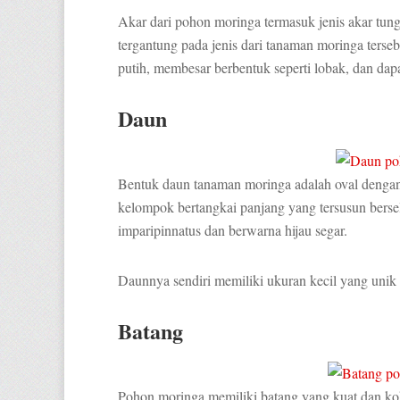
Akar dari pohon moringa termasuk jenis akar tung
tergantung pada jenis dari tanaman moringa terse
putih, membesar berbentuk seperti lobak, dan da
Daun
Bentuk daun tanaman moringa adalah oval denga
kelompok bertangkai panjang yang tersusun bersel
imparipinnatus dan berwarna hijau segar.
Daunnya sendiri memiliki ukuran kecil yang uni
Batang
Pohon moringa memiliki batang yang kuat dan ko