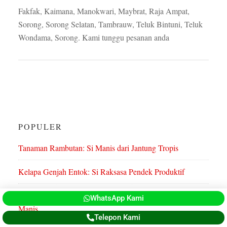
Fakfak, Kaimana, Manokwari, Maybrat, Raja Ampat,
Sorong, Sorong Selatan, Tambrauw, Teluk Bintuni, Teluk
Wondama, Sorong. Kami tunggu pesanan anda
POPULER
Tanaman Rambutan: Si Manis dari Jantung Tropis
Kelapa Genjah Entok: Si Raksasa Pendek Produktif
Jual BIbit Rambutan Unggul: Nikmati Panen Rambutan
WhatsApp Kami
Manis
Telepon Kami