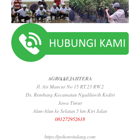
AGRO SEJAHTERA
Jl. Air Mancur No 15 RT.23 RW.2
Ds. Rembang Kecamatan Ngadiluwih Kediri
Jawa Timur
Alun-Alun ke Selatan 5 km Kiri Jalan
081272952618
https://pohonrindang.com