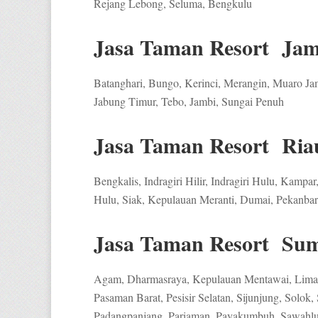
Rejang Lebong, Seluma, Bengkulu
Jasa Taman Resort Jam
Batanghari, Bungo, Kerinci, Merangin, Muaro Ja
Jabung Timur, Tebo, Jambi, Sungai Penuh
Jasa Taman Resort Ria
Bengkalis, Indragiri Hilir, Indragiri Hulu, Kampa
Hulu, Siak, Kepulauan Meranti, Dumai, Pekanba
Jasa Taman Resort Sum
Agam, Dharmasraya, Kepulauan Mentawai, Lima 
Pasaman Barat, Pesisir Selatan, Sijunjung, Solok,
Padangpanjang, Pariaman, Payakumbuh, Sawahlu