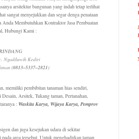
anya arsitektur bangunan yang indah tetap terlihat
ihat sangat menyejukkan dan segar denga penataan
 Jika Anda Membutuhkan Kontraktor Jasa Pembuatan
al, Hubungi Kami :
RINDANG
. Ngadiluwih Kediri
ahman (
0813–5337–2821
)
, memiliki pembibitan tanaman hias sendiri,
 Desain, Arsitek, Tukang taman, Pertanahan,
taranya :
Waskita Karya, Wijaya Karya, Pemprov
igen dan juga kesejukan udara di sekitar
i pada area tersebut. Untuk menghadirkan taman