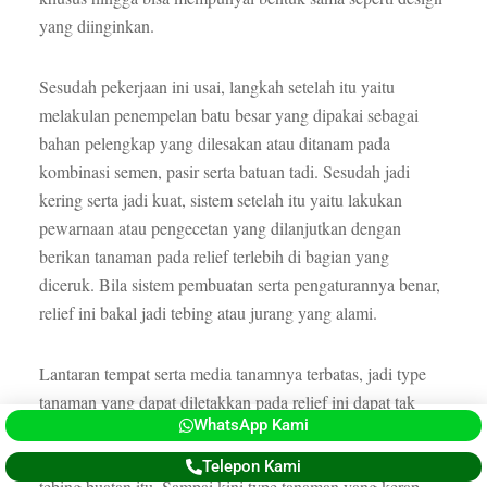
yang diinginkan.
Sesudah pekerjaan ini usai, langkah setelah itu yaitu
melakulan penempelan batu besar yang dipakai sebagai
bahan pelengkap yang dilesakan atau ditanam pada
kombinasi semen, pasir serta batuan tadi. Sesudah jadi
kering serta jadi kuat, sistem setelah itu yaitu lakukan
pewarnaan atau pengecetan yang dilanjutkan dengan
berikan tanaman pada relief terlebih di bagian yang
diceruk. Bila sistem pembuatan serta pengaturannya benar,
relief ini bakal jadi tebing atau jurang yang alami.
Lantaran tempat serta media tanamnya terbatas, jadi type
tanaman yang dapat diletakkan pada relief ini dapat tak
WhatsApp Kami
demikian banyak. Serta yg tidak bisa dilupakan yaitu
tanaman ini dapat mesti sesuai dengan bentuk relief atau
Telepon Kami
tebing buatan itu. Sampai kini type tanaman yang kerap