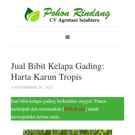
Jual Bibit Kelapa Gading:
Harta Karun Tropis
SEPTEMBER 26, 2025
on
Jual bibit kelapa gading berkualitas unggul. Panen
melimpah dan memuaskan [
Klik di sini
] untuk
mewujudakn kebun anda.