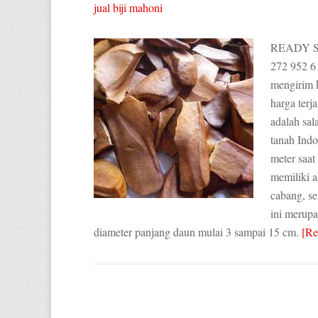
jual biji mahoni
READY S
272 952 6
mengirim k
harga terj
adalah sal
tanah Indo
meter saat
memiliki a
cabang, s
ini merup
diameter panjang daun mulai 3 sampai 15 cm.
[R