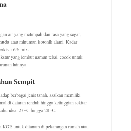
una
an air yang melimpah dan rasa yang segar,
 muda
atau minuman isotonik alami. Kadar
erkisar 6% brix.
kstur yang lembut namun tebal, cocok untuk
urunan lainnya.
Lahan Sempit
dap berbagai jenis tanah, asalkan memiliki
mal di dataran rendah hingga ketinggian sekitar
 suhu ideal 27∘C hingga 28∘C.
n KGE untuk ditanam di pekarangan rumah atau