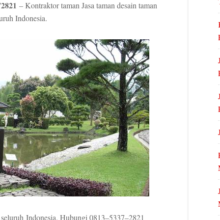
72821
– Kontraktor taman Jasa taman desain taman
uruh Indonesia.
seluruh Indonesia. Hubungi 0813–5337–2821