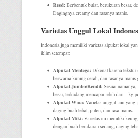
Reed:
Berbentuk bulat, berukuran besar, den
Dagingnya creamy dan rasanya manis.
Varietas Unggul Lokal Indones
Indonesia juga memiliki varietas alpukat lokal ya
iklim setempat:
Alpukat Mentega:
Dikenal karena tekstur
berwarna kuning cerah, dan rasanya manis 
Alpukat Jumbo/Kendil:
Sesuai namanya, v
besar, terkadang mencapai lebih dari 1 kg 
Alpukat Wina:
Varietas unggul lain yang 
daging buah tebal, pulen, dan rasa manis.
Alpukat Miki:
Varietas ini memiliki keung
dengan buah berukuran sedang, daging tebal