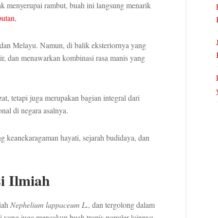
nak menyerupai rambut, buah ini langsung menarik
utan
,
 dan Melayu. Namun, di balik eksteriornya yang
air, dan menawarkan kombinasi rasa manis yang
t, tetapi juga merupakan bagian integral dari
onal di negara asalnya.
g keanekaragaman hayati, sejarah budidaya, dan
i Ilmiah
miah
Nephelium lappaceum L
.
, dan tergolong dalam
li yang juga mencakup buah tropis populer lainnya