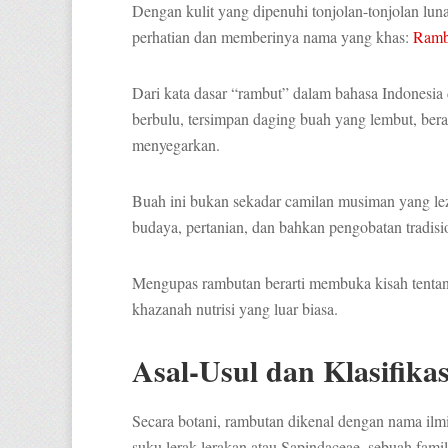
Dengan kulit yang dipenuhi tonjolan-tonjolan lu
perhatian dan memberinya nama yang khas:
Ramb
Dari kata dasar “rambut” dalam bahasa Indonesia
berbulu, tersimpan daging buah yang lembut, ber
menyegarkan.
Buah ini bukan sekadar camilan musiman yang leza
budaya, pertanian, dan bahkan pengobatan tradisi
Mengupas rambutan berarti membuka kisah tentan
khazanah nutrisi yang luar biasa.
Asal-Usul dan Klasifikas
Secara botani, rambutan dikenal dengan nama il
suku lerak-lerakan atau Sapindaceae, sebuah fami