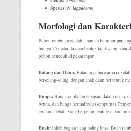
Genus:
Nephelium
Spesies:
N. lappaceum
Morfologi dan Karakter
Pohon rambutan adalah tanaman berumur panjang
hingga 25 meter. Ia membentuk tajuk yang lebar d
pohon peneduh di pekarangan.
Batang dan Daun:
Batangnya berwarna cokelat,
berselang-seling, dengan anak daun berbentuk m
Bunga:
Bunga rambutan tersusun dalam malai, um
betina, dan bunga hermafrodit (sempurna). Penyer
terutama lebah, yang berperan penting dalam pro
Buah:
Inilah bagian yang paling khas. Buah rambu